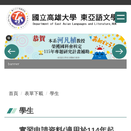
跳
到
主
要
內
容
區
banner
首頁
表單下載
學生
學生
實習申請資料(適用於114年起