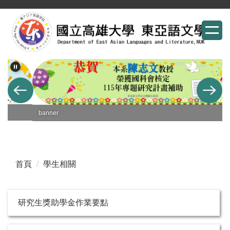
跳
到
主
要
內
容
區
banner
首頁
學生相關
研究生獎助學金作業要點