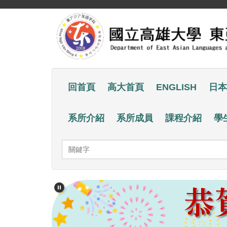
跳
到
主
要
內
容
回首頁
高大首頁
ENGLISH
日本
區
系所介紹
系所成員
課程介紹
學