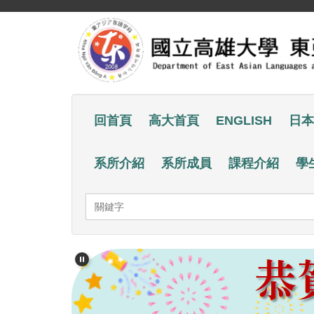
跳
到
主
要
內
容
回首頁
高大首頁
ENGLISH
日本
區
系所介紹
系所成員
課程介紹
學