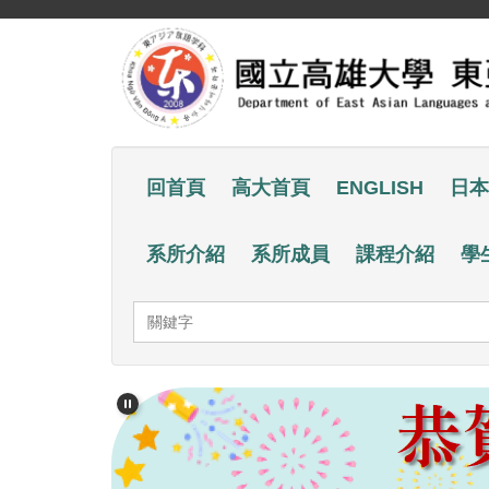
跳
到
主
要
內
容
回首頁
高大首頁
ENGLISH
日本
區
系所介紹
系所成員
課程介紹
學