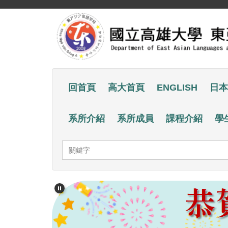
跳
到
主
要
內
容
回首頁
高大首頁
ENGLISH
日本
區
系所介紹
系所成員
課程介紹
學