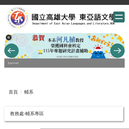
跳
到
主
要
內
容
區
banner
首頁
輔系
教務處-輔系專區