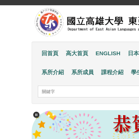
跳
到
主
要
內
容
回首頁
高大首頁
ENGLISH
日本
區
系所介紹
系所成員
課程介紹
學