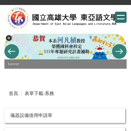
跳
到
主
要
內
容
區
banner
首頁
表單下載-系務
儀器設備借用申請單