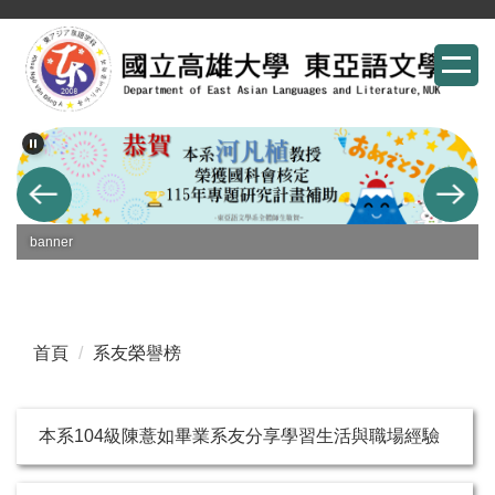
跳
到
主
要
內
容
區
banner
首頁
系友榮譽榜
本系104級陳薏如畢業系友分享學習生活與職場經驗