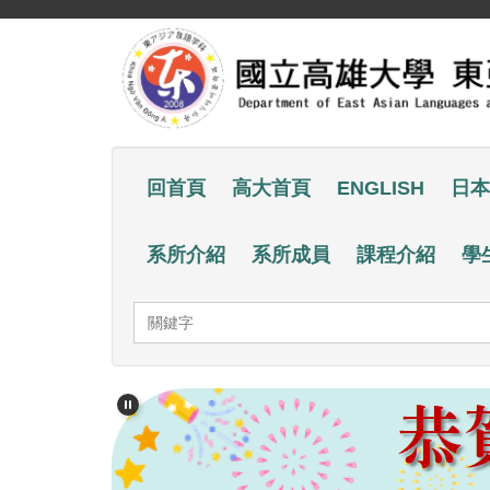
跳
到
主
要
內
容
回首頁
高大首頁
ENGLISH
日本
區
系所介紹
系所成員
課程介紹
學