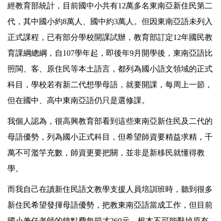
經教育部統計，目前國中小共有12萬多名東南亞新住民第二
代，其中國小約8萬人、國中約3萬人。但因東南亞語未列入
正式課程，已有部分學校開課試辦，教育部訂定12年國民教
育課綱總綱，自107學年起，即後年9月開學後，東南亞語比
照閩、客、原住民等本土語言，都列為國小語文領域的正式
科目，學校若有新二代想學母語，就要開課，每周上一節，
但在國中、高中東南亞語仍只是選修課。
我個人認為，很高興教育部看到這些東南亞新住民及二代的
母語優勢，列為國小正式科目，但希望師資要精益求精，千
萬不可濫竽充數，師資更要把關，並非是新移民就懂得教
學。
而我自己在讀新住民語文教學支援人員培訓班時，聽到很多
新住民希望發揮母語優勢，把教東南亞語當成工作，但目前
國小兼任老師的鐘點費每節才260元，根本不可能辭掉原有