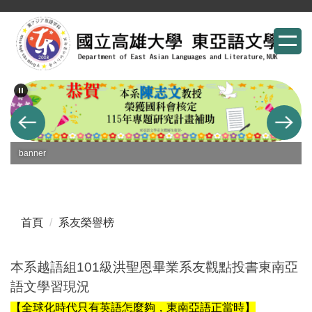
跳
到
主
要
內
容
區
banner
首頁
系友榮譽榜
本系越語組101級洪聖恩畢業系友觀點投書東南亞
語文學習現況
【全球化時代只有英語怎麼夠，東南亞語正當時】