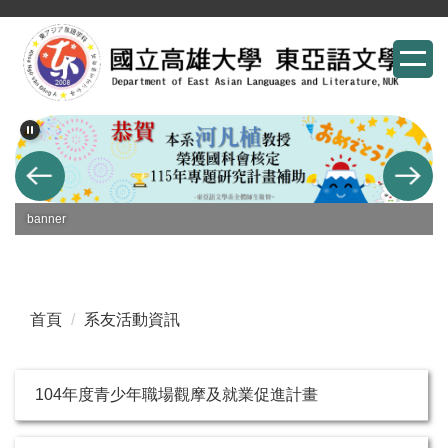
跳
到
主
要
內
容
區
banner
首頁
系友活動資訊
104年度青少年職場觀摩及就業促進計畫