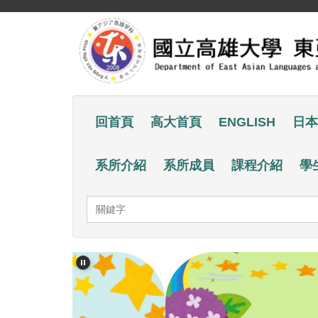
跳
到
主
要
內
容
回首頁
高大首頁
ENGLISH
日本
區
系所介紹
系所成員
課程介紹
學