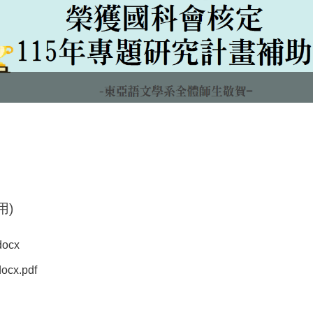
用)
ocx
x.pdf