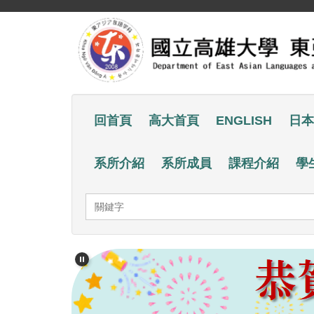
跳
到
主
要
內
容
回首頁
高大首頁
ENGLISH
日本
區
系所介紹
系所成員
課程介紹
學