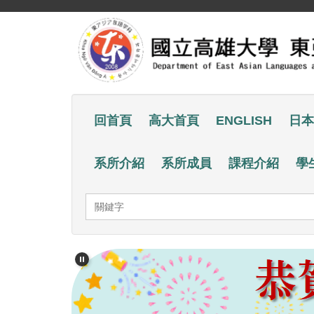
跳
到
主
要
內
容
回首頁
高大首頁
ENGLISH
日本
區
系所介紹
系所成員
課程介紹
學