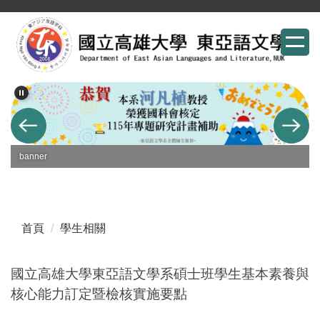
跳
到
主
要
內
容
區
banner
首頁
學生相關
國立高雄大學東亞語文學系碩士班學生基本素養與
核心能力訂定暨檢核實施要點