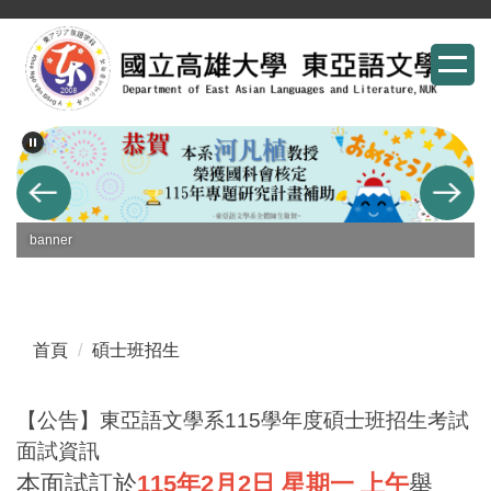
跳
到
主
要
內
容
區
banner
首頁
碩士班招生
【公告】東亞語文學系115學年度碩士班招生考試
面試資訊
本面試訂於
115年2月2日 星期一 上午
舉