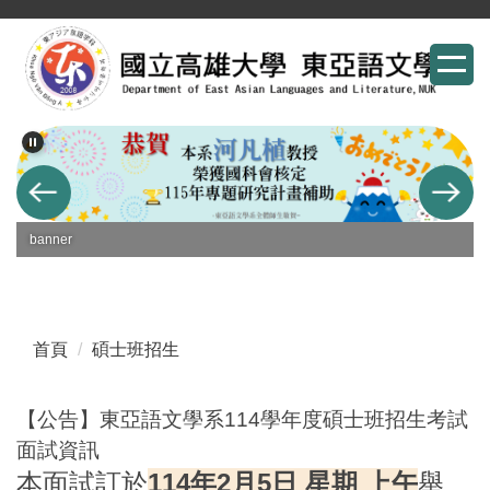
跳
到
主
要
內
容
區
banner
首頁
碩士班招生
【公告】東亞語文學系114學年度碩士班招生考試
面試資訊
本面試訂於
114年2月5日 星期 上午
舉