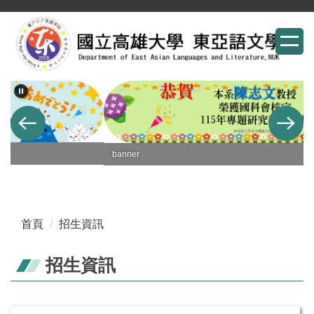
跳
到
主
要
內
容
區
banner
首頁
招生資訊
招生資訊