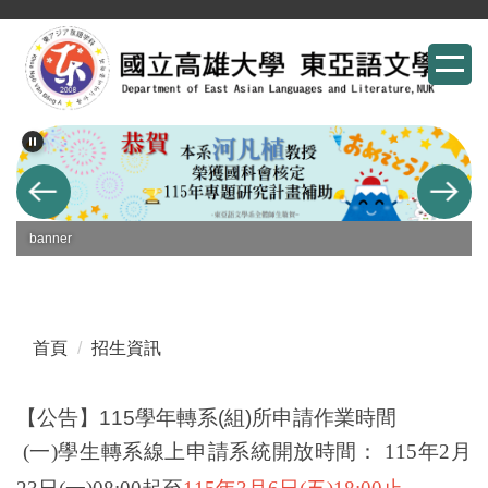
跳
到
主
要
內
容
區
banner
首頁
招生資訊
【公告】115學年轉系(組)所申請作業時間
(
一)學生轉系線上申請系統開放時間：
115
年2月