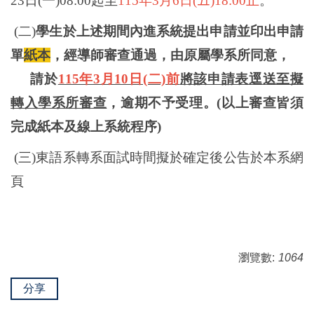
23日(
一
)08:00
起至
115年3月6日(
五
)18:00
止
。
(二
)
學生於上述期間內進系統提出申請並印出申請
單
紙本
，經導師審查通過，由原屬學系所同意，
請於
115年3月10日(二)前
將該申請表逕送至擬
轉入學系所審查
，逾期不予受理。(以上審查皆須
完成紙本及線上系統程序)
(三
)東語系轉系面試時間擬於確定後公告於本系網
頁
瀏覽數:
1064
分享