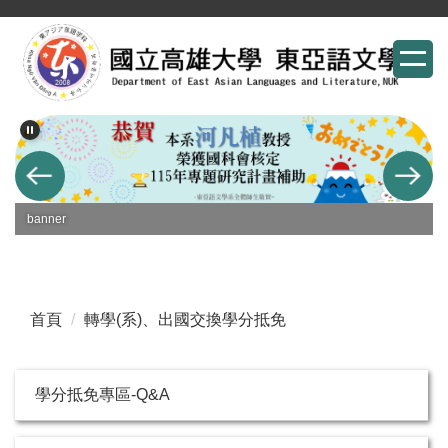
跳
到
主
要
內
容
區
banner
首頁
轉學(系)、出國交換學分抵免
學分抵免專區-Q&A