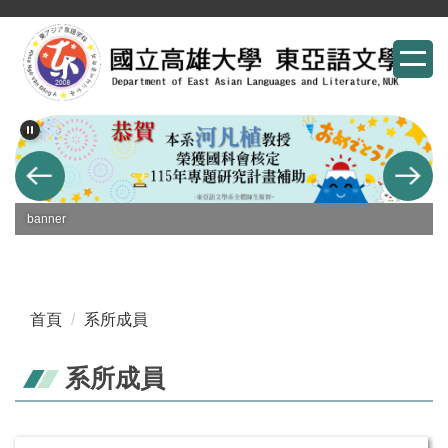
跳
到
主
要
內
容
區
banner
首頁
系所成員
系所成員