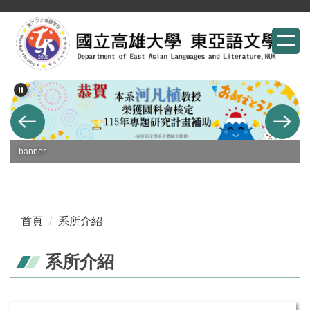
跳
到
主
要
內
容
區
banner
首頁
系所介紹
系所介紹