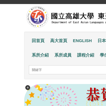
跳
到
主
要
內
容
回首頁
高大首頁
ENGLISH
日本
區
系所介紹
系所成員
課程介紹
學