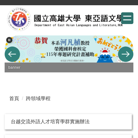
跳
到
主
要
內
容
區
banner
首頁
跨領域學程
台越交流外語人才培育學群實施辦法