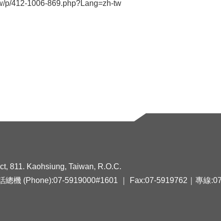
.tw/p/412-1006-869.php?Lang=zh-tw
ict, 811. Kaohsiung, Taiwan, R.O.C.
Phone):07-5919000#1601 ｜ Fax:07-5919762｜專線:07