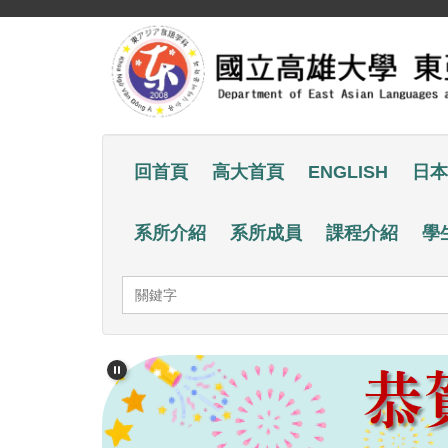
跳
到
主
要
內
容
回首頁
高大首頁
ENGLISH
日本
區
系所介紹
系所成員
課程介紹
學