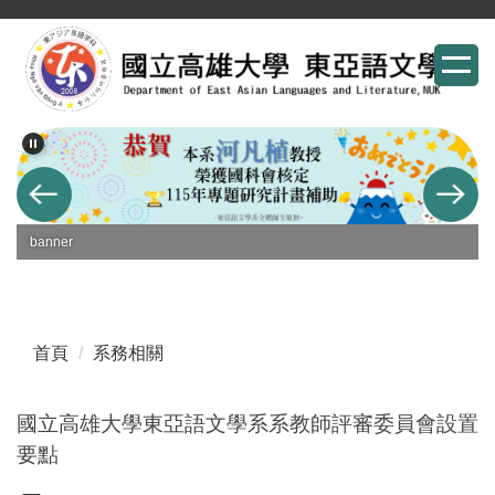
跳
到
主
要
內
容
區
banner
首頁
系務相關
國立高雄大學東亞語文學系系教師評審委員會設置
要點