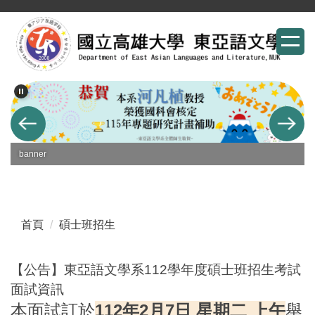
跳
到
主
要
內
容
區
banner
首頁
碩士班招生
【公告】東亞語文學系112學年度碩士班招生考試
面試資訊
本面試訂於
112年2月7日 星期二 上午
舉