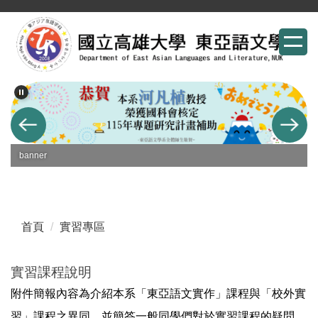
跳
到
主
要
內
容
區
banner
首頁
實習專區
實習課程說明
附件簡報內容為介紹本系「東亞語文實作」課程與「校外實
習」課程之異同，並簡答一般同學們對於實習課程的疑問。