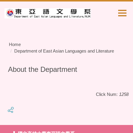
Jump
to
the
main
content
block
Home
Department of East Asian Languages and Literature
About the Department
Click Num:
1258